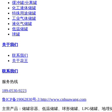
缓冲罐/分离罐
化工液体储罐
特殊用途储罐
工业气体储罐
液化气储罐
低温储罐
球罐
关于我们
联系我们
关于花王
联系我们
服务热线
189-0530-9223
鲁ICP备19062830号-3 http:///www.cnhuawang.com
主营产品：储罐容器、低温储罐、球形储罐、LPG储罐、地埋