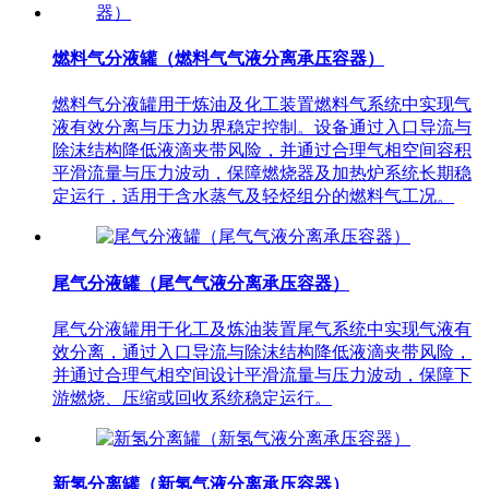
燃料气分液罐（燃料气气液分离承压容器）
燃料气分液罐用于炼油及化工装置燃料气系统中实现气
液有效分离与压力边界稳定控制。设备通过入口导流与
除沫结构降低液滴夹带风险，并通过合理气相空间容积
平滑流量与压力波动，保障燃烧器及加热炉系统长期稳
定运行，适用于含水蒸气及轻烃组分的燃料气工况。
尾气分液罐（尾气气液分离承压容器）
尾气分液罐用于化工及炼油装置尾气系统中实现气液有
效分离，通过入口导流与除沫结构降低液滴夹带风险，
并通过合理气相空间设计平滑流量与压力波动，保障下
游燃烧、压缩或回收系统稳定运行。
新氢分离罐（新氢气液分离承压容器）