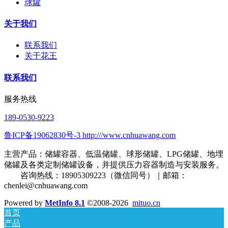
球罐
关于我们
联系我们
关于花王
联系我们
服务热线
189-0530-9223
鲁ICP备19062830号-3 http:///www.cnhuawang.com
主营产品：储罐容器、低温储罐、球形储罐、LPG储罐、地埋
储罐及各类定制储罐设备，并提供压力容器制造与安装服务。
咨询热线：18905309223（微信同号）｜邮箱：
chenlei@cnhuawang.com
Powered by
MetInfo 8.1
©2008-2026
mituo.cn
首页
产品