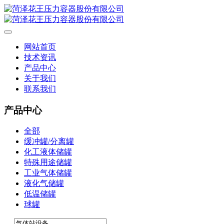
网站首页
技术资讯
产品中心
关于我们
联系我们
产品中心
全部
缓冲罐/分离罐
化工液体储罐
特殊用途储罐
工业气体储罐
液化气储罐
低温储罐
球罐