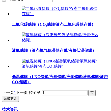
二氧化碳储罐（CO₂储罐/液态二氧化碳储存罐）
液氧储罐（液态氧气低温储存罐/液氧低温储罐）
低温储罐（LNG储罐/液氧储罐/液氮储罐/液氩储罐/液态
CO₂储罐）
上一页
1
下一页
转至第
加载更多
技术资讯