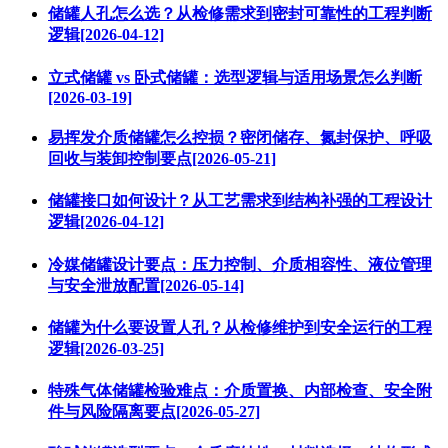
储罐人孔怎么选？从检修需求到密封可靠性的工程判断
逻辑[2026-04-12]
立式储罐 vs 卧式储罐：选型逻辑与适用场景怎么判断
[2026-03-19]
易挥发介质储罐怎么控损？密闭储存、氮封保护、呼吸
回收与装卸控制要点[2026-05-21]
储罐接口如何设计？从工艺需求到结构补强的工程设计
逻辑[2026-04-12]
冷媒储罐设计要点：压力控制、介质相容性、液位管理
与安全泄放配置[2026-05-14]
储罐为什么要设置人孔？从检修维护到安全运行的工程
逻辑[2026-03-25]
特殊气体储罐检验难点：介质置换、内部检查、安全附
件与风险隔离要点[2026-05-27]