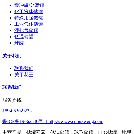
缓冲罐/分离罐
化工液体储罐
特殊用途储罐
工业气体储罐
液化气储罐
低温储罐
球罐
关于我们
联系我们
关于花王
联系我们
服务热线
189-0530-9223
鲁ICP备19062830号-3 http:///www.cnhuawang.com
主营产品：储罐容器、低温储罐、球形储罐、LPG储罐、地埋