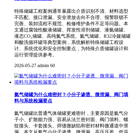
特殊储罐工程案例通常暴露出介质识别不清、材料选型
不匹配、接口泄漏、安全泄放去向不合理、报警联锁不
完善、装卸流程不规范、检修维护条件不足等问题。本
文通过腐蚀性酸液储罐、挥发性溶剂储罐、液氨储罐、
液态CO₂储罐、高纯氮气系统、氦气储罐、R32冷媒储罐
和酸洗循环罐等典型案例，系统解析特殊储罐工程设
计、系统优化和安全控制要点，为特殊介质储罐设计和
运行管理提供参考。
2026-05-27
admin
60
氦气储罐为什么难密封？小分子渗透、微泄漏、阀门填
料与系统检漏要点
氦气储罐比普通气体储罐更难密封，主要原因是氦气分
子小、扩散能力强、容易从法兰密封面、阀门填料、螺
纹接头、卡套接头、焊缝微缺陷和密封材料微通道中泄
漏。本文从氦气小分子渗透、微泄漏、高压压差、低温