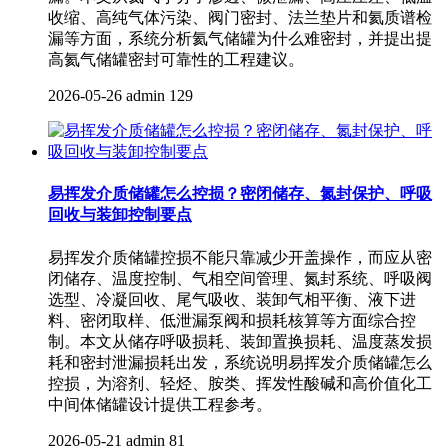
收缩、高纯气体污染、阀门密封、法兰垫片和氦质谱检
漏等方面，系统分析氦气储罐为什么难密封，并提出提
高氦气储罐密封可靠性的工程建议。
2026-05-26
admin
129
易挥发介质储罐怎么控损？密闭储存、氮封保护、呼吸
回收与装卸控制要点
易挥发介质储罐控损不能只靠减少开盖操作，而应从密
闭储存、温度控制、气相空间管理、氮封系统、呼吸阀
选型、冷凝回收、尾气吸收、装卸气相平衡、液下进
料、密闭取样、低泄漏泵阀和损耗核算等方面综合控
制。本文从储存呼吸损耗、装卸置换损耗、温度蒸发损
耗和密封泄漏损耗出发，系统说明易挥发介质储罐怎么
控损，为溶剂、轻烃、胺类、挥发性酸碱和高价值化工
中间体储罐设计提供工程参考。
2026-05-21
admin
81