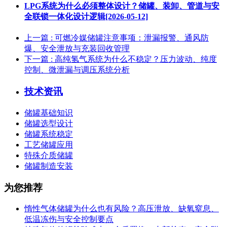
LPG系统为什么必须整体设计？储罐、装卸、管道与安
全联锁一体化设计逻辑[2026-05-12]
上一篇
: 可燃冷媒储罐注意事项：泄漏报警、通风防
爆、安全泄放与充装回收管理
下一篇
: 高纯氢气系统为什么不稳定？压力波动、纯度
控制、微泄漏与调压系统分析
技术资讯
储罐基础知识
储罐选型设计
储罐系统稳定
工艺储罐应用
特殊介质储罐
储罐制造安装
为您推荐
惰性气体储罐为什么也有风险？高压泄放、缺氧窒息、
低温冻伤与安全控制要点