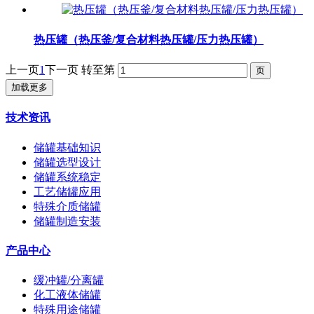
热压罐（热压釜/复合材料热压罐/压力热压罐）
上一页
1
下一页
转至第
加载更多
技术资讯
储罐基础知识
储罐选型设计
储罐系统稳定
工艺储罐应用
特殊介质储罐
储罐制造安装
产品中心
缓冲罐/分离罐
化工液体储罐
特殊用途储罐