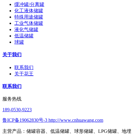
缓冲罐/分离罐
化工液体储罐
特殊用途储罐
工业气体储罐
液化气储罐
低温储罐
球罐
关于我们
联系我们
关于花王
联系我们
服务热线
189-0530-9223
鲁ICP备19062830号-3 http:///www.cnhuawang.com
主营产品：储罐容器、低温储罐、球形储罐、LPG储罐、地埋