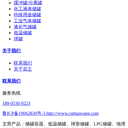
缓冲罐/分离罐
化工液体储罐
特殊用途储罐
工业气体储罐
液化气储罐
低温储罐
球罐
关于我们
联系我们
关于花王
联系我们
服务热线
189-0530-9223
鲁ICP备19062830号-3 http:///www.cnhuawang.com
主营产品：储罐容器、低温储罐、球形储罐、LPG储罐、地埋