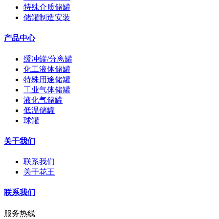
特殊介质储罐
储罐制造安装
产品中心
缓冲罐/分离罐
化工液体储罐
特殊用途储罐
工业气体储罐
液化气储罐
低温储罐
球罐
关于我们
联系我们
关于花王
联系我们
服务热线