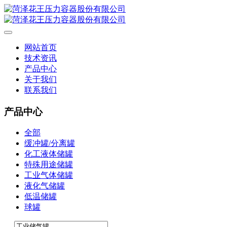
网站首页
技术资讯
产品中心
关于我们
联系我们
产品中心
全部
缓冲罐/分离罐
化工液体储罐
特殊用途储罐
工业气体储罐
液化气储罐
低温储罐
球罐