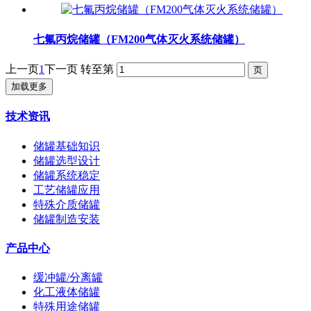
七氟丙烷储罐（FM200气体灭火系统储罐）
上一页
1
下一页
转至第
加载更多
技术资讯
储罐基础知识
储罐选型设计
储罐系统稳定
工艺储罐应用
特殊介质储罐
储罐制造安装
产品中心
缓冲罐/分离罐
化工液体储罐
特殊用途储罐