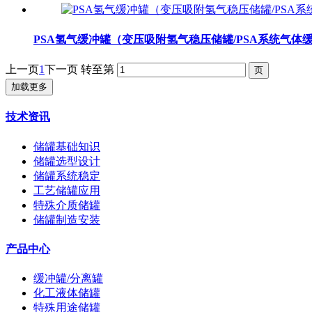
PSA氢气缓冲罐（变压吸附氢气稳压储罐/PSA系统气体
上一页
1
下一页
转至第
加载更多
技术资讯
储罐基础知识
储罐选型设计
储罐系统稳定
工艺储罐应用
特殊介质储罐
储罐制造安装
产品中心
缓冲罐/分离罐
化工液体储罐
特殊用途储罐