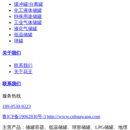
缓冲罐/分离罐
化工液体储罐
特殊用途储罐
工业气体储罐
液化气储罐
低温储罐
球罐
关于我们
联系我们
关于花王
联系我们
服务热线
189-0530-9223
鲁ICP备19062830号-3 http:///www.cnhuawang.com
主营产品：储罐容器、低温储罐、球形储罐、LPG储罐、地埋