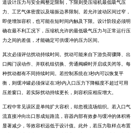
道设计压力与安全阀整定限制，下限则受压缩机最低吸气压
力、工艺气体密度以及喘振边界限制。若允许波动区间过窄，
即使增加容积，也可能在短时间内触及下限。设计阶段必须明
确在最不利工况下，压缩机允许的最低吸气压力与正常运行压
力之间的差值，才能确定可供缓冲的压力区间。
其次必须评估扰动持续时间。扰动可能来自下游负荷骤降、出
口阀门误动作、并联机组切换、旁通阀瞬时开启或关闭等。每
种扰动都有不同持续时间。若控制系统在3秒内可以恢复平
衡，则缓冲罐必须保证在3秒内入口压力下降幅度不超过可用
压差窗口。若实际扰动持续更长，则容积应相应增大。
工程中常见误区是单纯扩大容积，却忽视流场组织。若入口气
流直接冲向出口形成短路流，容器内部有效参与缓冲的体积将
显著减少，等效容积远低于设计值。此外，若压力取样点布置