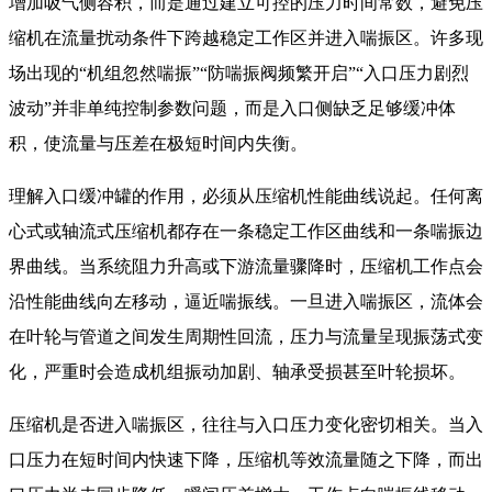
增加吸气侧容积，而是通过建立可控的压力时间常数，避免压
缩机在流量扰动条件下跨越稳定工作区并进入喘振区。许多现
场出现的“机组忽然喘振”“防喘振阀频繁开启”“入口压力剧烈
波动”并非单纯控制参数问题，而是入口侧缺乏足够缓冲体
积，使流量与压差在极短时间内失衡。
理解入口缓冲罐的作用，必须从压缩机性能曲线说起。任何离
心式或轴流式压缩机都存在一条稳定工作区曲线和一条喘振边
界曲线。当系统阻力升高或下游流量骤降时，压缩机工作点会
沿性能曲线向左移动，逼近喘振线。一旦进入喘振区，流体会
在叶轮与管道之间发生周期性回流，压力与流量呈现振荡式变
化，严重时会造成机组振动加剧、轴承受损甚至叶轮损坏。
压缩机是否进入喘振区，往往与入口压力变化密切相关。当入
口压力在短时间内快速下降，压缩机等效流量随之下降，而出