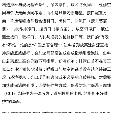
构选择应与现场基础条件、吊装条件、罐区防火间距、检修空
间与管线走向协同考虑，而不是只按习惯选型。接口配置方
面，常压储罐通常包含进料口、出料口、回流口（按工艺需
要）、排污/排净口、溢流口（按方案）、放空/呼吸口、液位
测量接口、取样口、人孔与必要的检修接口等。接口的“有没
有”不难，难的是“布置是否合理”：进料若形成高速射流直接
冲刷罐底或罐壁，会加速局部腐蚀或造成搅动引发泡沫；出料
口若离底过高会导致不可排尽、积液积渣；排污口若不在真正
低点会使沉积长期滞留；呼吸口与放空路径若没有结合装卸工
况与环境要求，会出现异味逸散或不必要的介质损耗。对需要
加热或保温的介质，还要把伴热方式、保温防水与保温下腐蚀
（CUI）风险作为一体考虑，避免投用后出现“能用但不好维
护”的局面。