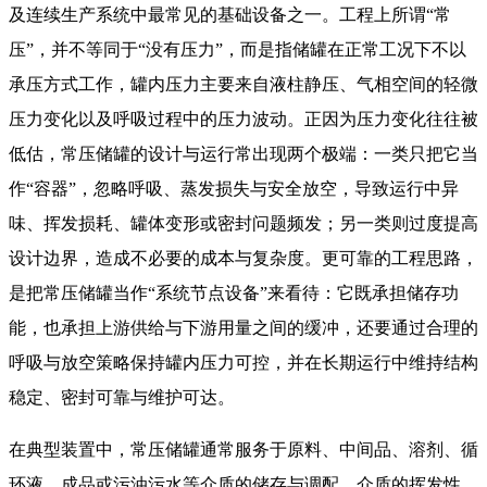
及连续生产系统中最常见的基础设备之一。工程上所谓“常
压”，并不等同于“没有压力”，而是指储罐在正常工况下不以
承压方式工作，罐内压力主要来自液柱静压、气相空间的轻微
压力变化以及呼吸过程中的压力波动。正因为压力变化往往被
低估，常压储罐的设计与运行常出现两个极端：一类只把它当
作“容器”，忽略呼吸、蒸发损失与安全放空，导致运行中异
味、挥发损耗、罐体变形或密封问题频发；另一类则过度提高
设计边界，造成不必要的成本与复杂度。更可靠的工程思路，
是把常压储罐当作“系统节点设备”来看待：它既承担储存功
能，也承担上游供给与下游用量之间的缓冲，还要通过合理的
呼吸与放空策略保持罐内压力可控，并在长期运行中维持结构
稳定、密封可靠与维护可达。
在典型装置中，常压储罐通常服务于原料、中间品、溶剂、循
环液、成品或污油污水等介质的储存与调配。介质的挥发性、