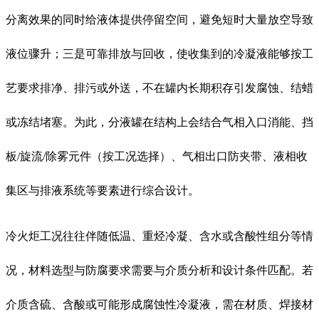
分离效果的同时给液体提供停留空间，避免短时大量放空导致
液位骤升；三是可靠排放与回收，使收集到的冷凝液能够按工
艺要求排净、排污或外送，不在罐内长期积存引发腐蚀、结蜡
或冻结堵塞。为此，分液罐在结构上会结合气相入口消能、挡
板/旋流/除雾元件（按工况选择）、气相出口防夹带、液相收
集区与排液系统等要素进行综合设计。
冷火炬工况往往伴随低温、重烃冷凝、含水或含酸性组分等情
况，材料选型与防腐要求需要与介质分析和设计条件匹配。若
介质含硫、含酸或可能形成腐蚀性冷凝液，需在材质、焊接材