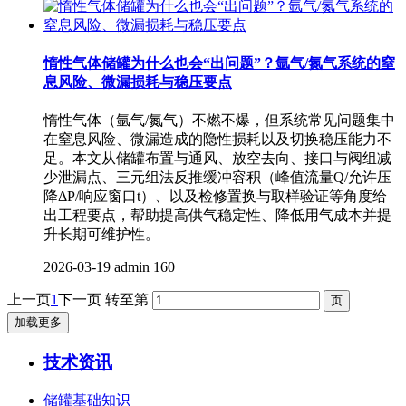
惰性气体储罐为什么也会“出问题”？氩气/氮气系统的窒
息风险、微漏损耗与稳压要点
惰性气体（氩气/氮气）不燃不爆，但系统常见问题集中
在窒息风险、微漏造成的隐性损耗以及切换稳压能力不
足。本文从储罐布置与通风、放空去向、接口与阀组减
少泄漏点、三元组法反推缓冲容积（峰值流量Q/允许压
降ΔP/响应窗口t）、以及检修置换与取样验证等角度给
出工程要点，帮助提高供气稳定性、降低用气成本并提
升长期可维护性。
2026-03-19
admin
160
上一页
1
下一页
转至第
加载更多
技术资讯
储罐基础知识