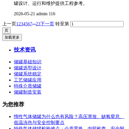
罐设计、运行和维护提供工程参考。
2026-05-21
admin
116
...
上一页
1
2
3
4
5
6
7
23
下一页
转至第
加载更多
技术资讯
储罐基础知识
储罐选型设计
储罐系统稳定
工艺储罐应用
特殊介质储罐
储罐制造安装
为您推荐
惰性气体储罐为什么也有风险？高压泄放、缺氧窒息、
低温冻伤与安全控制要点
特殊气体储罐检验难点：介质置换、内部检查、安全附