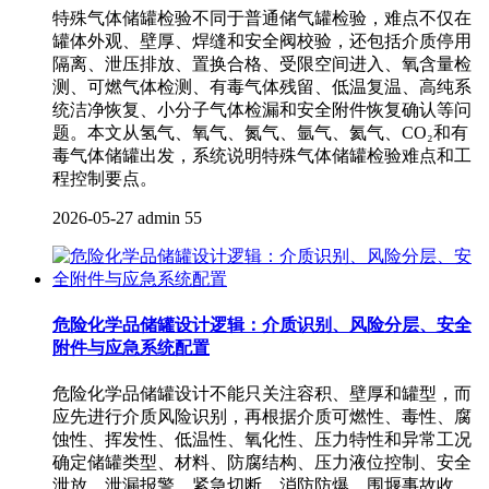
特殊气体储罐检验不同于普通储气罐检验，难点不仅在
罐体外观、壁厚、焊缝和安全阀校验，还包括介质停用
隔离、泄压排放、置换合格、受限空间进入、氧含量检
测、可燃气体检测、有毒气体残留、低温复温、高纯系
统洁净恢复、小分子气体检漏和安全附件恢复确认等问
题。本文从氢气、氧气、氮气、氩气、氦气、CO₂和有
毒气体储罐出发，系统说明特殊气体储罐检验难点和工
程控制要点。
2026-05-27
admin
55
危险化学品储罐设计逻辑：介质识别、风险分层、安全
附件与应急系统配置
危险化学品储罐设计不能只关注容积、壁厚和罐型，而
应先进行介质风险识别，再根据介质可燃性、毒性、腐
蚀性、挥发性、低温性、氧化性、压力特性和异常工况
确定储罐类型、材料、防腐结构、压力液位控制、安全
泄放、泄漏报警、紧急切断、消防防爆、围堰事故收