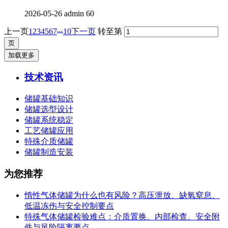
2026-05-26
admin
60
...
上一页
1
2
3
4
5
6
7
10
下一页
转至第
加载更多
技术资讯
储罐基础知识
储罐选型设计
储罐系统稳定
工艺储罐应用
特殊介质储罐
储罐制造安装
为您推荐
惰性气体储罐为什么也有风险？高压泄放、缺氧窒息、
低温冻伤与安全控制要点
特殊气体储罐检验难点：介质置换、内部检查、安全附
件与风险隔离要点