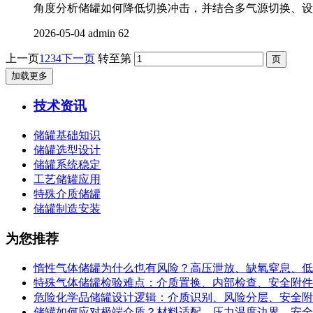
角度分析储罐如何降低切换冲击，并结合多气源切换、设
2026-05-04
admin
62
上一页
1
2
3
4
下一页
转至第
加载更多
技术资讯
储罐基础知识
储罐选型设计
储罐系统稳定
工艺储罐应用
特殊介质储罐
储罐制造安装
为您推荐
惰性气体储罐为什么也有风险？高压泄放、缺氧窒息、低
特殊气体储罐检验难点：介质置换、内部检查、安全附件
危险化学品储罐设计逻辑：介质识别、风险分层、安全附
储罐如何应对极端介质？材料适配、压力温度边界、安全