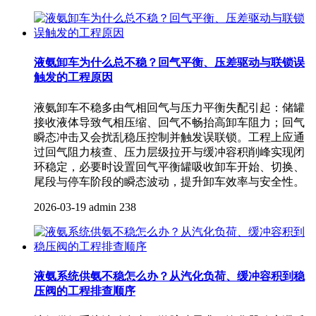
液氨卸车为什么总不稳？回气平衡、压差驱动与联锁误
触发的工程原因
液氨卸车不稳多由气相回气与压力平衡失配引起：储罐
接收液体导致气相压缩、回气不畅抬高卸车阻力；回气
瞬态冲击又会扰乱稳压控制并触发误联锁。工程上应通
过回气阻力核查、压力层级拉开与缓冲容积削峰实现闭
环稳定，必要时设置回气平衡罐吸收卸车开始、切换、
尾段与停车阶段的瞬态波动，提升卸车效率与安全性。
2026-03-19
admin
238
液氨系统供氨不稳怎么办？从汽化负荷、缓冲容积到稳
压阀的工程排查顺序