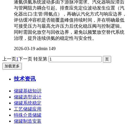
液氨供氨系统波动多由下游脉冲需求、汽化器响应滞后
与管网阻力耦合引起。排查应先定位波动发生位置（汽
化器出口/主管/用氨点），再确认汽化方式与响应边界，
评估缓冲容积是否能覆盖峰值持续时间，并在明确最低
可接受压力与最高允许压力后优化稳压阀与控制逻辑。
同时需固化放空与回收边界，避免以频繁放空替代系统
治理，提升连续供氨的稳定性与安全性。
2026-03-19
admin
149
上一页
1
下一页
转至第
加载更多
技术资讯
储罐基础知识
储罐选型设计
储罐系统稳定
工艺储罐应用
特殊介质储罐
储罐制造安装