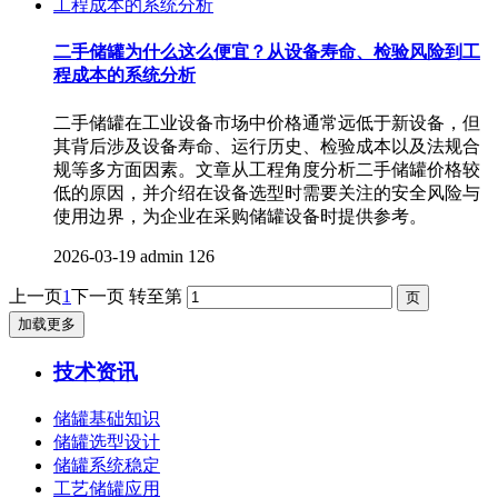
二手储罐为什么这么便宜？从设备寿命、检验风险到工
程成本的系统分析
二手储罐在工业设备市场中价格通常远低于新设备，但
其背后涉及设备寿命、运行历史、检验成本以及法规合
规等多方面因素。文章从工程角度分析二手储罐价格较
低的原因，并介绍在设备选型时需要关注的安全风险与
使用边界，为企业在采购储罐设备时提供参考。
2026-03-19
admin
126
上一页
1
下一页
转至第
加载更多
技术资讯
储罐基础知识
储罐选型设计
储罐系统稳定
工艺储罐应用