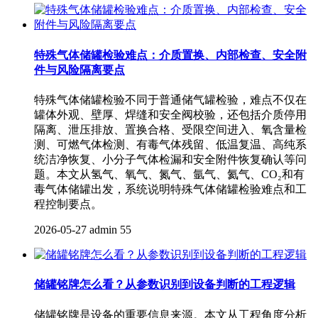
特殊气体储罐检验难点：介质置换、内部检查、安全附
件与风险隔离要点
特殊气体储罐检验不同于普通储气罐检验，难点不仅在
罐体外观、壁厚、焊缝和安全阀校验，还包括介质停用
隔离、泄压排放、置换合格、受限空间进入、氧含量检
测、可燃气体检测、有毒气体残留、低温复温、高纯系
统洁净恢复、小分子气体检漏和安全附件恢复确认等问
题。本文从氢气、氧气、氮气、氩气、氦气、CO₂和有
毒气体储罐出发，系统说明特殊气体储罐检验难点和工
程控制要点。
2026-05-27
admin
55
储罐铭牌怎么看？从参数识别到设备判断的工程逻辑
储罐铭牌是设备的重要信息来源。本文从工程角度分析