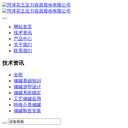
网站首页
技术资讯
产品中心
关于我们
联系我们
技术资讯
全部
储罐基础知识
储罐选型设计
储罐系统稳定
工艺储罐应用
特殊介质储罐
储罐制造安装