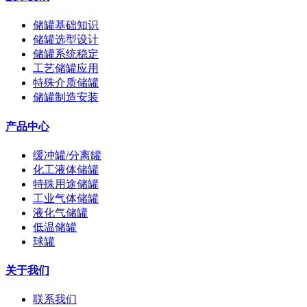
储罐基础知识
储罐选型设计
储罐系统稳定
工艺储罐应用
特殊介质储罐
储罐制造安装
产品中心
缓冲罐/分离罐
化工液体储罐
特殊用途储罐
工业气体储罐
液化气储罐
低温储罐
球罐
关于我们
联系我们