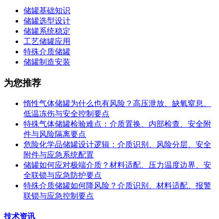
储罐基础知识
储罐选型设计
储罐系统稳定
工艺储罐应用
特殊介质储罐
储罐制造安装
为您推荐
惰性气体储罐为什么也有风险？高压泄放、缺氧窒息、
低温冻伤与安全控制要点
特殊气体储罐检验难点：介质置换、内部检查、安全附
件与风险隔离要点
危险化学品储罐设计逻辑：介质识别、风险分层、安全
附件与应急系统配置
储罐如何应对极端介质？材料适配、压力温度边界、安
全联锁与应急防护要点
特殊介质储罐如何降风险？介质识别、材料适配、报警
联锁与应急控制要点
技术资讯