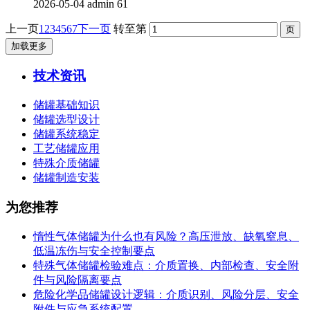
2026-05-04
admin
61
上一页
1
2
3
4
5
6
7
下一页
转至第
加载更多
技术资讯
储罐基础知识
储罐选型设计
储罐系统稳定
工艺储罐应用
特殊介质储罐
储罐制造安装
为您推荐
惰性气体储罐为什么也有风险？高压泄放、缺氧窒息、
低温冻伤与安全控制要点
特殊气体储罐检验难点：介质置换、内部检查、安全附
件与风险隔离要点
危险化学品储罐设计逻辑：介质识别、风险分层、安全
附件与应急系统配置