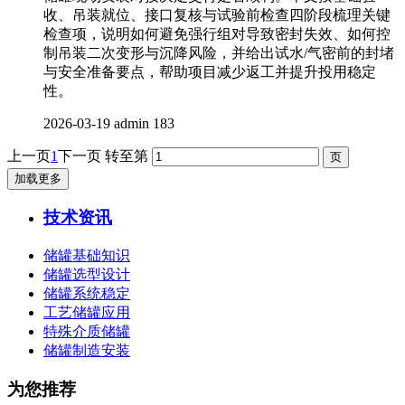
收、吊装就位、接口复核与试验前检查四阶段梳理关键
检查项，说明如何避免强行组对导致密封失效、如何控
制吊装二次变形与沉降风险，并给出试水/气密前的封堵
与安全准备要点，帮助项目减少返工并提升投用稳定
性。
2026-03-19
admin
183
上一页
1
下一页
转至第
加载更多
技术资讯
储罐基础知识
储罐选型设计
储罐系统稳定
工艺储罐应用
特殊介质储罐
储罐制造安装
为您推荐