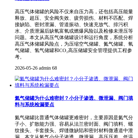
高压气体储罐的风险不仅来自压力高，还包括高压能量
释放、超压、安全阀失效、疲劳损伤、材料不匹配、焊
接缺陷、密封泄漏、管道振动、快速充放气、排污积
水、介质泄漏后缺氧富氧或燃爆风险以及检修未泄压等
问题。本文从高压气体储罐设计和运行角度，系统分析
高压气体储罐风险点，为压缩空气储罐、氮气储罐、氧
气储罐、氢气储罐和CO₂高压储罐安全管理提供工程参
考。
2026-05-26
admin
68
氦气储罐为什么难密封？小分子渗透、微泄漏、阀门填
料与系统检漏要点
氦气储罐比普通气体储罐更难密封，主要原因是氦气分
子小、扩散能力强、容易从法兰密封面、阀门填料、螺
纹接头、卡套接头、焊缝微缺陷和密封材料微通道中泄
漏。本文从氦气小分子渗透、微泄漏、高压压差、低温