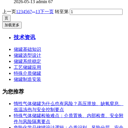
2026-05-13
admin
67
...
上一页
1
2
3
4
5
6
7
13
下一页
转至第
加载更多
技术资讯
储罐基础知识
储罐选型设计
储罐系统稳定
工艺储罐应用
特殊介质储罐
储罐制造安装
为您推荐
惰性气体储罐为什么也有风险？高压泄放、缺氧窒息、
低温冻伤与安全控制要点
特殊气体储罐检验难点：介质置换、内部检查、安全附
件与风险隔离要点
危险化学品储罐设计逻辑：介质识别、风险分层、安全