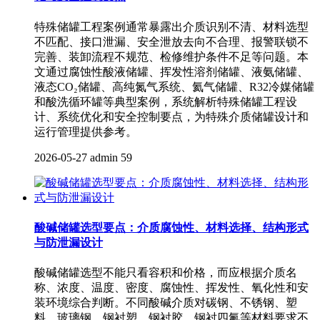
特殊储罐工程案例通常暴露出介质识别不清、材料选型
不匹配、接口泄漏、安全泄放去向不合理、报警联锁不
完善、装卸流程不规范、检修维护条件不足等问题。本
文通过腐蚀性酸液储罐、挥发性溶剂储罐、液氨储罐、
液态CO₂储罐、高纯氮气系统、氦气储罐、R32冷媒储罐
和酸洗循环罐等典型案例，系统解析特殊储罐工程设
计、系统优化和安全控制要点，为特殊介质储罐设计和
运行管理提供参考。
2026-05-27
admin
59
酸碱储罐选型要点：介质腐蚀性、材料选择、结构形式
与防泄漏设计
酸碱储罐选型不能只看容积和价格，而应根据介质名
称、浓度、温度、密度、腐蚀性、挥发性、氧化性和安
装环境综合判断。不同酸碱介质对碳钢、不锈钢、塑
料、玻璃钢、钢衬塑、钢衬胶、钢衬四氟等材料要求不