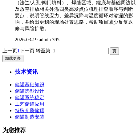
（法兰/人孔/阀门填料）、焊缝区域、罐底与基础周边以
及放空排放相关外溢四类高发点位梳理排查顺序与判断
要点，说明管线应力、差异沉降与温度循环对渗漏的影
响，并给出更稳的现场处置思路，帮助项目减少反复返
修与风险扩散。
2026-03-19
admin
395
上一页
1
下一页
转至第
加载更多
技术资讯
储罐基础知识
储罐选型设计
储罐系统稳定
工艺储罐应用
特殊介质储罐
储罐制造安装
为您推荐