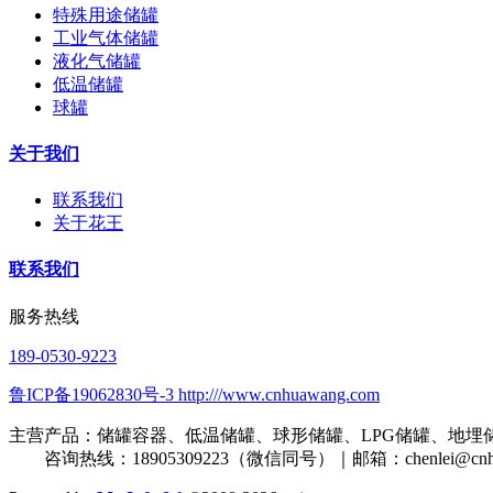
特殊用途储罐
工业气体储罐
液化气储罐
低温储罐
球罐
关于我们
联系我们
关于花王
联系我们
服务热线
189-0530-9223
鲁ICP备19062830号-3 http:///www.cnhuawang.com
主营产品：储罐容器、低温储罐、球形储罐、LPG储罐、地埋
咨询热线：18905309223（微信同号）｜邮箱：
chenlei@cn