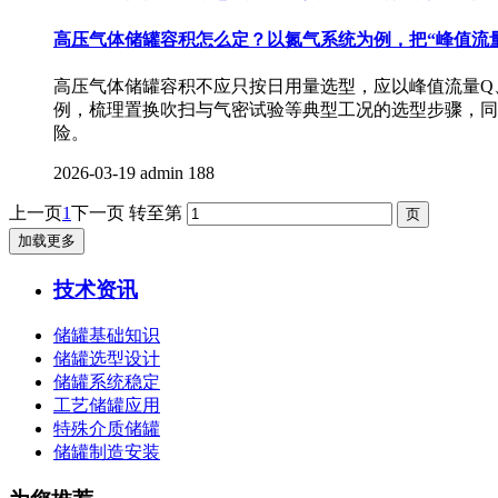
高压气体储罐容积怎么定？以氮气系统为例，把“峰值流量
高压气体储罐容积不应只按日用量选型，应以峰值流量Q
例，梳理置换吹扫与气密试验等典型工况的选型步骤，同
险。
2026-03-19
admin
188
上一页
1
下一页
转至第
加载更多
技术资讯
储罐基础知识
储罐选型设计
储罐系统稳定
工艺储罐应用
特殊介质储罐
储罐制造安装