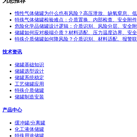
为您推荐
惰性气体储罐为什么也有风险？高压泄放、缺氧窒息、低
特殊气体储罐检验难点：介质置换、内部检查、安全附件
危险化学品储罐设计逻辑：介质识别、风险分层、安全附
储罐如何应对极端介质？材料适配、压力温度边界、安全
特殊介质储罐如何降风险？介质识别、材料适配、报警联
技术资讯
储罐基础知识
储罐选型设计
储罐系统稳定
工艺储罐应用
特殊介质储罐
储罐制造安装
产品中心
缓冲罐/分离罐
化工液体储罐
特殊用途储罐