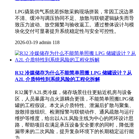
LPG撬装供气系统若拆散采购现场拼装，常因工况边界
不清、缓冲与调压协同不足、放散与联锁逻辑缺失而导
致压力波动、放空频繁与验收返工。通过整体设计与模
块化交付可显著提升系统稳定性与安全可控性。
2026-03-19
admin
118
R32 冷媒储存为什么不能简单照搬 LPG 储罐设计？从
A2L 介质特性到系统风险的工程化拆解
R32属于A2L类冷媒，储存场景往往更贴近机房与设备
区，人员暴露与点火源耦合更强，不能简单照搬LPG储
罐的工程假设。本文从介质特性、泄漏后扩散与聚集、
放散排放组织、检测报警与联锁动作、通风疏散与运行
维护等维度，给出以A2L风险主线为中心的闭环设计思
路，帮助项目在满足承压设备安全要求的同时，降低泄
漏带来的二次风险，提升复杂环境下的长期稳定运行能
力。