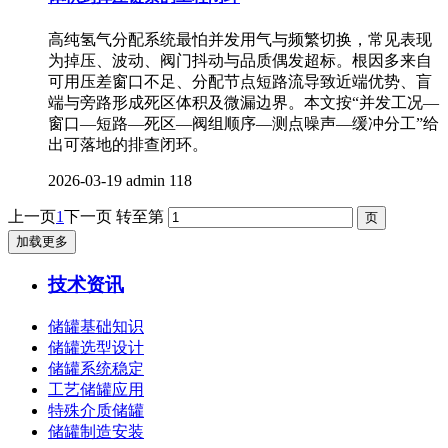
高纯氢气分配系统最怕并发用气与频繁切换，常见表现
为掉压、波动、阀门抖动与品质偶发超标。根因多来自
可用压差窗口不足、分配节点短路流导致近端优势、盲
端与旁路形成死区体积及微漏边界。本文按“并发工况—
窗口—短路—死区—阀组顺序—测点噪声—缓冲分工”给
出可落地的排查闭环。
2026-03-19
admin
118
上一页
1
下一页
转至第
加载更多
技术资讯
储罐基础知识
储罐选型设计
储罐系统稳定
工艺储罐应用
特殊介质储罐
储罐制造安装