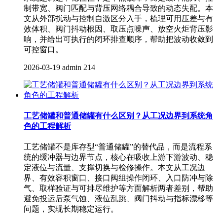
制带宽、阀门匹配与背压网络耦合导致的动态失配。本
文从外部扰动与控制自激区分入手，梳理可用压差与有
效体积、阀门抖动根因、取压点噪声、放空火炬背压影
响，并给出可执行的闭环排查顺序，帮助把波动收敛到
可控窗口。
2026-03-19
admin
214
工艺储罐和普通储罐有什么区别？从工况边界到系统角
色的工程解析
工艺储罐不是库存型“普通储罐”的替代品，而是流程系
统的缓冲器与边界节点，核心在吸收上游下游波动、稳
定液位与流量、支撑切换与检修操作。本文从工况边
界、有效容积窗口、接口阀组操作闭环、入口防冲与除
气、取样验证与可排尽维护等方面解析两者差别，帮助
避免投运后泵气蚀、液位乱跳、阀门抖动与指标漂移等
问题，实现长期稳定运行。