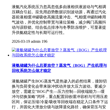
液氨汽化系统压力忽高忽低多由液相供液波动与气相调
压耦合引起。应先用趋势数据识别波动源，再通过汽化
器前液相缓冲罐吸收高频流量冲击、气相缓冲罐削峰用
气波动，并优化控制带宽与液位策略，减少阀门高频抖
动与误联锁。结合低点排净与冬季防冻维护，可显著提
升供氨稳定性与长期可运行性。
2026-03-19
admin
196
液氨储罐为什么总要放空？蒸发气（BOG）产生机理与
回收系统怎么做才稳定
液氨储罐产生BOG蒸发气是热渗入的必然结果，接卸切
换与负荷变化会带来脉冲扰动并放大压力波动。要减少
放空，需建立“BOG产生—压力控制—回收端能力—缓
冲与切换策略”闭环，重点配置回收缓冲容积与可用压差
区间，保证压缩/冷凝/吸收等回收端在稳定入口条件下运
行，并固化大泄放分级与故障退化路径，确保背压与安