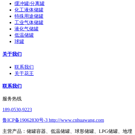
缓冲罐/分离罐
化工液体储罐
特殊用途储罐
工业气体储罐
液化气储罐
低温储罐
球罐
关于我们
联系我们
关于花王
联系我们
服务热线
189-0530-9223
鲁ICP备19062830号-3 http:///www.cnhuawang.com
主营产品：储罐容器、低温储罐、球形储罐、LPG储罐、地埋