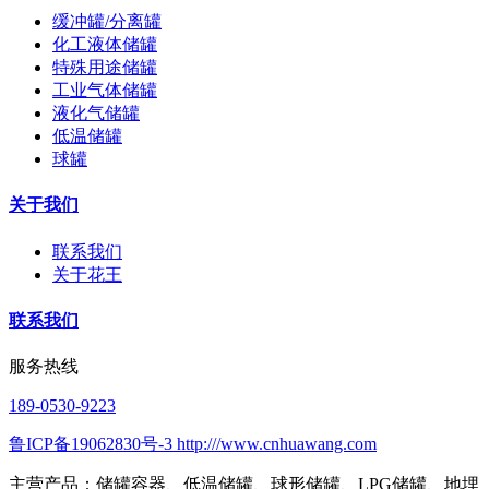
缓冲罐/分离罐
化工液体储罐
特殊用途储罐
工业气体储罐
液化气储罐
低温储罐
球罐
关于我们
联系我们
关于花王
联系我们
服务热线
189-0530-9223
鲁ICP备19062830号-3 http:///www.cnhuawang.com
主营产品：储罐容器、低温储罐、球形储罐、LPG储罐、地埋