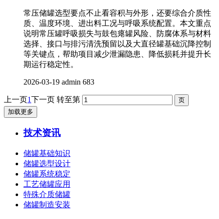
常压储罐选型要点不止看容积与外形，还要综合介质性
质、温度环境、进出料工况与呼吸系统配置。本文重点
说明常压罐呼吸损失与鼓包瘪罐风险、防腐体系与材料
选择、接口与排污清洗预留以及大直径罐基础沉降控制
等关键点，帮助项目减少泄漏隐患、降低损耗并提升长
期运行稳定性。
2026-03-19
admin
683
上一页
1
下一页
转至第
加载更多
技术资讯
储罐基础知识
储罐选型设计
储罐系统稳定
工艺储罐应用
特殊介质储罐
储罐制造安装