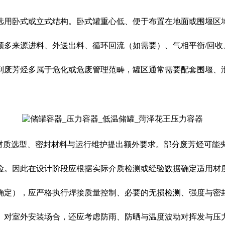
选用卧式或立式结构。卧式罐重心低、便于布置在地面或围堰区
顾多来源进料、外送出料、循环回流（如需要）、气相平衡/回收
到废芳烃多属于危化或危废管理范畴，罐区通常需要配套围堰、
对材质选型、密封材料与运行维护提出额外要求。部分废芳烃可能
险。因此在设计阶段应根据实际介质检测或经验数据确定适用材
确定），应严格执行焊接质量控制、必要的无损检测、强度与密
。对室外安装场合，还应考虑防雨、防晒与温度波动对挥发与压