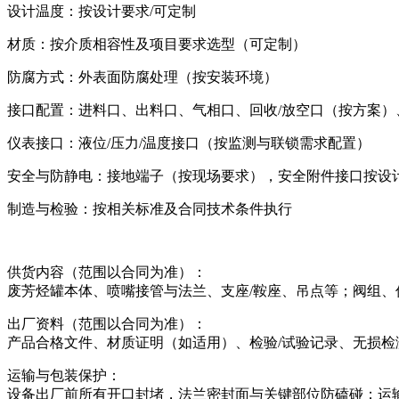
设计温度：按设计要求/可定制
材质：按介质相容性及项目要求选型（可定制）
防腐方式：外表面防腐处理（按安装环境）
接口配置：进料口、出料口、气相口、回收/放空口（按方案）
仪表接口：液位/压力/温度接口（按监测与联锁需求配置）
安全与防静电：接地端子（按现场要求），安全附件接口按设
制造与检验：按相关标准及合同技术条件执行
供货内容（范围以合同为准）：
废芳烃罐本体、喷嘴接管与法兰、支座/鞍座、吊点等；阀组
出厂资料（范围以合同为准）：
产品合格文件、材质证明（如适用）、检验/试验记录、无损
运输与包装保护：
设备出厂前所有开口封堵，法兰密封面与关键部位防磕碰；运