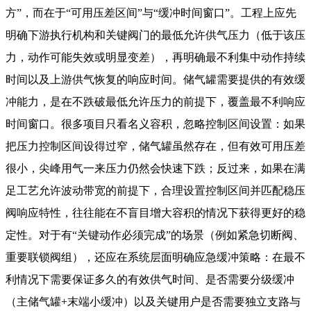
方”，而在于“可用压差区间”与“缓冲时间窗口”。工程上应先
明确下游执行机构和关键阀门的最低允许供气压力（低于该压
力，动作可能失效或明显变差），再明确最不利集中动作持续
时间以及上游供气恢复的响应时间。储气罐需要提供的有效缓
冲能力，是在不跌破最低允许压力的前提下，覆盖最不利响应
时间窗口。很多项目只看名义容积，忽略控制区间设置：如果
把压力控制区间设得过窄，储气罐虽然存在，但有效可用压差
很小，尖峰用气一来压力仍然会快速下跌；反过来，如果在满
足工艺允许波动带宽的前提下，合理设置控制区间并匹配稳压
阀响应特性，往往能在不盲目增大容积的情况下获得更好的稳
定性。对于有“关键动作必须完成”的场景（例如紧急切断阀、
重要联锁阀组），还应在系统层面明确应急缓冲策略：在最不
利情况下需要保证多久的有效供气时间、是否需要分级缓冲
（主储气罐+末端小缓冲）以及关键用户是否需要独立支路与