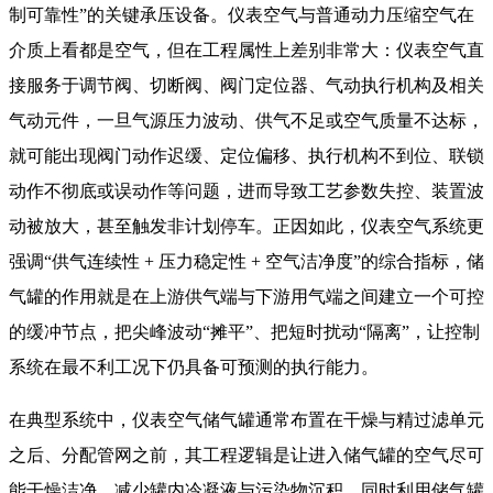
制可靠性”的关键承压设备。仪表空气与普通动力压缩空气在
介质上看都是空气，但在工程属性上差别非常大：仪表空气直
接服务于调节阀、切断阀、阀门定位器、气动执行机构及相关
气动元件，一旦气源压力波动、供气不足或空气质量不达标，
就可能出现阀门动作迟缓、定位偏移、执行机构不到位、联锁
动作不彻底或误动作等问题，进而导致工艺参数失控、装置波
动被放大，甚至触发非计划停车。正因如此，仪表空气系统更
强调“供气连续性 + 压力稳定性 + 空气洁净度”的综合指标，储
气罐的作用就是在上游供气端与下游用气端之间建立一个可控
的缓冲节点，把尖峰波动“摊平”、把短时扰动“隔离”，让控制
系统在最不利工况下仍具备可预测的执行能力。
在典型系统中，仪表空气储气罐通常布置在干燥与精过滤单元
之后、分配管网之前，其工程逻辑是让进入储气罐的空气尽可
能干燥洁净，减少罐内冷凝液与污染物沉积，同时利用储气罐