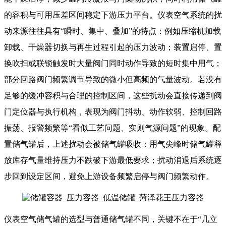
的容积与可用压差区间稳定下游压力平台。仪表空气系统的扰
动来源往往具有“瞬时、集中、叠加”的特点：例如压缩机加载
卸载、干燥器切换与再生过程引起的压力波动；装置启停、置
换吹扫或联锁触发时大量阀门同时动作导致的短时集中用气；
部分回路阀门频繁调节导致的微小但高频的气量波动。若没有
足够的缓冲容积与合理的控制区间，这些扰动会直接传递到阀
门定位器与执行机构，表现为阀门抖动、动作软弱、控制回路
振荡、报警频繁等“看似工艺问题、实则气源问题”的现象。配
置储气罐后，上述扰动会被储气罐吸收：用气尖峰时储气罐释
放库存气量维持压力不跌破下游最低要求；扰动消退后系统逐
步回到设定区间，避免上游设备频繁启停与阀门频繁动作。
仪表空气储气罐的选型与普通储气罐不同，关键不在于“几立