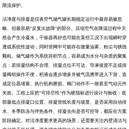
限流保护。
洁净度与排凝是仪表空气储气罐长期稳定运行中最容易被忽
略、但最容易“反复出故障”的部分。压缩空气在降温过程中天
然会产生冷凝水，干燥器再好也可能在某些工况下出现瞬时穿
透或系统性波动；同时管网中可能存在微量油雾、粉尘与锈蚀
颗粒。储气罐作为系统容积节点，容易成为水分与杂质的聚集
点：若排凝结构不合理、排凝点位不可达、导淋坡度不足或排
凝阀组操作不便，积液会逐步增多并被气流携带进入下游，造
成定位器堵塞、执行机构磨损、阀门动作不一致甚至气动元件
失效。工程上应把“可排尽性”作为硬指标进行设计与验收：底
部最低点排凝口位置、排凝管线长度与坡度、是否采用自动排
水、冬季防冻与伴热条件、排凝去向是否可控等，都应在方案
阶段确定。对洁净度要求更高的场景，还需要关注内壁清洁与