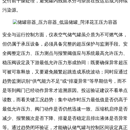
交付前干燥处理，避免罐内残留水分与杂质在投运后成为持续
污染源。
安全与运行控制方面，仪表空气储气罐虽介质为不可燃气体，
但仍属于承压设备，必须具备完整的超压保护与监测手段。安
全阀整定压力、压力测点与报警阈值应与系统最高允许压力、
稳压阀设定及下游最低允许压力形成协同：既要确保异常超压
可被可靠释放，又要避免频繁起跳造成系统波动；同时应通过
趋势监测识别“供气能力不足”或“排凝异常”等早期信号，而不
是等到阀门已经动作异常才追溯原因。投运验证建议不看单点
读数，而看关键工况趋势：集中动作时压力最低值是否仍高于
最低允许压力、阀门动作是否仍然迅速一致、压缩机启停是否
减少、报警频次是否下降、排凝是否稳定且排出液体是否异常
等。通过趋势闭环验证，才能确认储气罐与控制区间设定真正