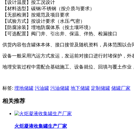
【设计温度】按工况设计
【材料选型】碳钢/不锈钢（按介质与要求）
【无损检测】按规范及项目要求
【试验方式】按设计要求（水压/气密）
【防腐涂装】埋地防腐体系（按土壤环境）
【可选配置】阀门井、引出井、保温、伴热、检漏接口
供货内容包含罐体本体、接口接管及随机资料，具体范围以合
设备一般采用汽运方式发运，发运前对接口进行封堵保护，外
地埋安装过程中需配合基础施工、设备就位、回填与覆土作业
标签:
埋地储罐
污油罐
污油储罐
地下储罐
定制储罐
储罐厂家
相关推荐
火炬凝液收集罐生产厂家