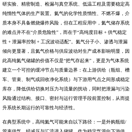
研实验、精密制造、检漏与真空系统、低温工程及需要稳定高
纯惰性气体的生产装置。氦气的化学性质惰性、不燃不爆，介
质本身不具备燃烧爆炸风险，但在工程应用中，氦气储存系统
的难点并不在“介质危险性”，而在于“高纯度目标 + 供气稳定
性 + 泄漏率控制 + 工况波动适配”。氦气分子小、渗透与泄漏
倾向更显著，且氦气价格与供应波动对生产成本影响明显，因
此高纯氦气储罐的价值不仅是“把气存起来”，更是为气体系统
建立一个可控的缓冲节点与质量边界：在上游供给（瓶组、槽
车、管束、制气或回收净化系统）与下游用气点之间形成稳定
库存，降低供给切换对压力与流量的扰动，同时把泄漏与污染
风险通过结构、接口、密封与运行管理手段前置控制，从而提
升系统长期运行的可靠性与经济性。
在典型系统中，高纯氦气可能来自以下路径：一是外购瓶组/
管束供气，经减压与汇流进入储罐，作为稳定气源向下游供