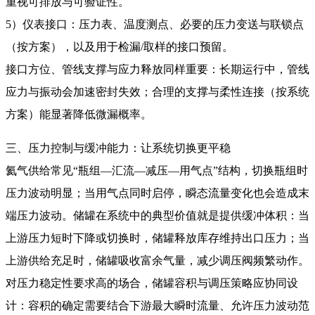
重视可排放与可验证性。
5）仪表接口：压力表、温度测点、必要的压力变送与联锁点
（按方案），以及用于检漏/取样的接口预留。
接口方位、管线支撑与应力释放同样重要：长期运行中，管线
应力与振动会加速密封失效；合理的支撑与柔性连接（按系统
方案）能显著降低微漏概率。
三、压力控制与缓冲能力：让系统切换更平稳
氦气供给常见“瓶组—汇流—减压—用气点”结构，切换瓶组时
压力波动明显；当用气点同时启停，瞬态流量变化也会造成末
端压力波动。储罐在系统中的典型价值就是提供缓冲体积：当
上游压力短时下降或切换时，储罐释放库存维持出口压力；当
上游供给充足时，储罐吸收富余气量，减少调压阀频繁动作。
对压力稳定性要求高的场合，储罐容积与调压策略应协同设
计：容积的确定需要结合下游最大瞬时流量、允许压力波动范