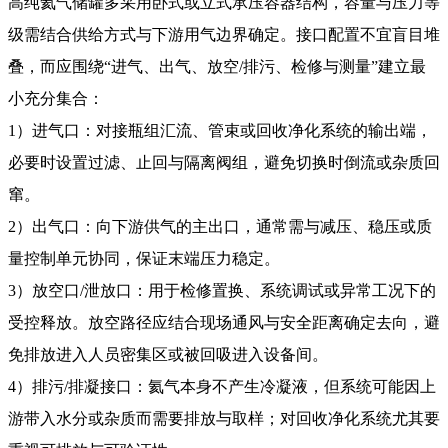
高纯氦气储罐多采用卧式或立式承压容器结构，容量与压力等
级需结合供给方式与下游用气边界确定。接口配置不宜盲目堆
叠，而应围绕“进气、出气、放空/排污、检修与测量”建立最
小充分集合：
1）进气口：对接瓶组汇流、管束或回收净化系统的输出端，
必要时设置过滤、止回与隔离阀组，避免切换时倒流或杂质回
窜。
2）出气口：向下游供气的主出口，通常需与减压、稳压或质
量控制单元协同，保证末端压力稳定。
3）放空口/泄放口：用于检修置换、系统调试或异常工况下的
受控释放。放空路径应结合现场通风与安全距离确定去向，避
免排放进入人员密集区或被回吸进入设备间。
4）排污/排凝接口：氦气本身不产生冷凝液，但系统可能因上
游带入水分或杂质而需要排放与取样；对回收净化系统尤其要