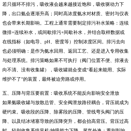
若只循环不排污，吸收液会越来越接近饱和，吸收驱动力下
降，出口氨会逐渐升高；同时高浓度氨水对材质、密封与仪表
也会带来长期影响。工程上通常需要制定排污补水策略：连续
微排+连续补水，或间歇排污+间歇补水，并结合取样数据或
在线指标（如电导、pH、密度等）控制浓度区间。排污去向
也必须明确：是作为氨水回用、返回工艺、还是进入专用收集
与处理系统。排污策略如果不可执行（阀门位置不便、排液去
向不清、没有收集罐），吸收罐就会变成“看起来能用、实际
维护不了”的装置，最终被迫旁路或停用。
五、压降与背压要前置：吸收系统不能反向影响安全泄放
如果氨吸收罐与放散总管、安全阀泄放路径耦合，背压就成为
硬约束。吸收段的压降、除雾段的压降、管线弯头阀门的压
降、以及结冰堵塞导致的压降突升，都会抬高背压。背压过高
时，轻则收集系统风机/抽吸能力下降、尾气外逸；重则影响