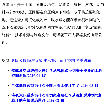
系统而不是一个罐：喷淋要均匀、除雾要可维护、液气比要与
排污补水联动、压降要在背压约束下可控、冬季防冻要能落
地。把这些关键点做成闭环，吸收罐才能在最容易出问题的工
况下依然稳定，把液氨系统的放空治理从“靠人盯”变成“靠系
统稳”。技术来源与制造交付：菏泽花王压力容器股份有限公
司。
标签:
氨吸收罐
喷淋除雾
排污补水
背压控制
冬季防冻
储罐放空系统怎么设计？从气体路径到安全排放的工程
控制逻辑[2026-04-13]
气体储罐选型为什么不能只看工作压力？[2026-03-19]
液氨汽化系统为什么压力忽高忽低？从液相缓冲到气相
稳压的完整调稳思路[2026-03-19]