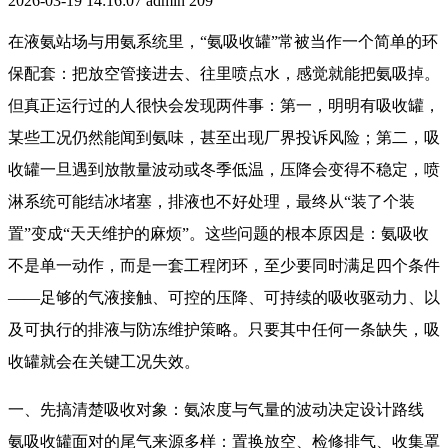
2026-03-19 14:16:07
admin
209
在液氨站场与用氨系统里，“氨吸收罐”常被当作一个简单的环
保配套：把放空管接进去、往里喷点水，感觉就能把氨吸掉。
但真正运行过的人很快会发现两件事：第一，明明有吸收罐，
某些工况仍然能闻到氨味，甚至出现厂界投诉风险；第二，吸
收罐一旦遇到放散量波动或冬季低温，压降会变得不稳定，喷
淋系统可能结冰堵塞，排液也不好处理，最终从“装了个装
置”变成“天天维护的麻烦”。这些问题的根本原因是：氨吸收
不是单一动作，而是一套工程闭环，至少要同时满足四个条件
——足够的气液接触、可控的压降、可持续的吸收驱动力、以
及可执行的排液与防冻维护策略。只要其中任何一条缺失，吸
收罐就会在关键工况失效。
一、先搞清楚吸收对象：氨浓度与气量的波动决定设计路线
氨吸收罐面对的尾气来源多样：置换放空、检修排气、收集罩