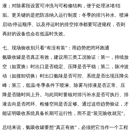
液；对除雾段设置可冲洗与可检修结构，便于处理冰堵/结
垢。更关键的是把防冻纳入运行制度：冬季的排污补水、喷淋
启动/停运顺序、以及停运时的排空排净都要写进规程，否则
再好的设备也会在低温时失效。
七、现场验收别只看“有没有装”：用趋势把闭环跑通
氨吸收罐是否真正有效，建议用三类工况验证：第一，持续放
空（如置换）时出口是否稳定、压降是否平稳；第二，脉冲波
动（如接卸切换）时出口氨味是否可控、系统是否出现压降尖
峰；第三，低温/冬季条件下喷淋、除雾与排液是否正常、压
降是否随时间上升。与此同时要核对排污补水是否可执行、排
液去向是否闭环、检修空间是否足够。通过这些趋势验证，才
能证明吸收系统具备长期可运行性，而不是“装完验收就完”。
总结来说，氨吸收罐要想“真正有效”，必须把它当作一个工程