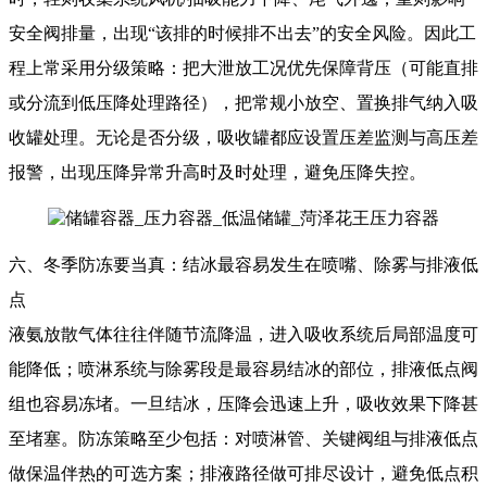
安全阀排量，出现“该排的时候排不出去”的安全风险。因此工
程上常采用分级策略：把大泄放工况优先保障背压（可能直排
或分流到低压降处理路径），把常规小放空、置换排气纳入吸
收罐处理。无论是否分级，吸收罐都应设置压差监测与高压差
报警，出现压降异常升高时及时处理，避免压降失控。
六、冬季防冻要当真：结冰最容易发生在喷嘴、除雾与排液低
点
液氨放散气体往往伴随节流降温，进入吸收系统后局部温度可
能降低；喷淋系统与除雾段是最容易结冰的部位，排液低点阀
组也容易冻堵。一旦结冰，压降会迅速上升，吸收效果下降甚
至堵塞。防冻策略至少包括：对喷淋管、关键阀组与排液低点
做保温伴热的可选方案；排液路径做可排尽设计，避免低点积