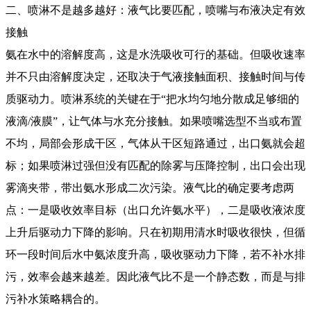
二、喷淋不是越多越好：液气比要匹配，喷嘴与布液决定有效
接触
氨在水中的溶解度高，这是水洗吸收可行的基础。但吸收速率
并不只由溶解度决定，还取决于气液接触面积、接触时间与传
质驱动力。喷淋系统的关键在于“把水均匀地分散成足够细的
液滴/液膜”，让气体与水充分接触。如果喷嘴选型不当或布置
不均，局部会形成干区，气体从干区短路通过，出口氨就会超
标；如果喷淋过强但没有匹配的除雾与压降控制，出口会出现
雾滴夹带，带出氨水形成二次污染。液气比的确定要考虑两
点：一是吸收效率目标（出口允许氨水平），二是吸收液浓度
上升后驱动力下降的影响。只在初期用清水时吸收很快，但循
环一段时间后水中氨浓度升高，吸收驱动力下降，若不补水排
污，效率会越来越差。因此液气比不是一个静态数，而是与排
污补水策略耦合的。