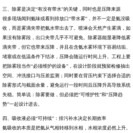
三、除雾是决定“有没有带水”的关键，同时也是压降来源
很多现场闻到氨味或看到排放口“带水雾”，并不一定是氨没吸
收，而是雾滴夹带把氨水带出去了。喷淋会天然产生雾滴，如
果没有除雾段，出口夹带几乎不可避免。除雾器能显著降低雾
滴夹带，但它也带来压降，并且在含氨水雾环境下容易结垢、
堵塞或在低温条件下结冰，压降会随运行时间上升。工程上要
把除雾段当作“必须维护的设备”，在设计阶段就预留检修抽出
空间、冲洗接口与压差监测；同时要在背压约束下选择合适的
除雾形式与截面余量，避免运行一段时间后压降升高导致系统
失稳。简单说：除雾要做，但必须把“可维护性”和“压降趋
势”一起设计进去。
四、吸收液必须“可持续”：排污补水决定长期效率
氨吸收的本质是把氨从气相转移到水相，水相浓度必然上升。