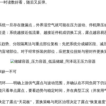
求一时读数好看，随后又反弹。
系统一旦存在微漏点，外界湿空气就可能在压力波动、停机降压或
征是：系统越接近低流量、越接近停机或切换工况，露点越容易
保压趋势、分段隔离法与重点部位复检：先把系统分成罐区段、减
的盲堵部位。对于经常拆装的部位，应把复位扭矩与密封件更换策
事缺一不可
闭环——明确上游供气露点与波动范围，并确认在不同负荷下仍
能只看单点露点，要看趋势与稳定时间，并在典型工况（并发用
定了露点“天花板”，置换策略与死区治理决定了露点“恢复速度