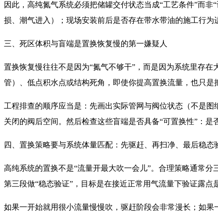
因此，高纯氮气系统必须把储罐交付状态当成“工艺条件”而非
损、潮气进入）；现场安装前后是否存在带水带油的施工行为
三、死区体积与盲端是置换恢复慢的第一嫌疑人
置换恢复慢往往不是因为“氮气不够干”，而是因为系统里存在
管）、低点积水点或结构死角，即使你提高置换流量，也只是
工程排查的顺序应当是：先画出实际管网与阀位状态（不是图
关闭的阀后空间。然后检查这些盲端是否具备“可置换性”：是
四、置换策略要与系统体量匹配：先驱赶、再扫净、最后稳态
高纯系统的置换不是“流量开最大吹一会儿”。合理策略通常分
第三段做“稳态验证”，目标是在接近正常用气流量下验证露点
如果一开始就用很小流量慢慢吹，驱赶阶段会非常漫长；如果