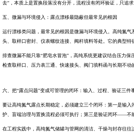
去”，本质上是置换段落没有分开，流程没有闭环验证，只追
五、微漏与环境侵入：露点漂移最隐蔽但最常见的根因
运行漂移类问题，最常见的根因是微漏与环境侵入。高纯氮气
头、取样口密封、仪表螺纹连接、阀杆填料等处。它的典型特
排查微漏不能只靠“肥皂水冒泡”，高纯系统更建议结合压力
检查取样口、压力表三通、快速接头、阀门填料函与长期不动
六、把“露点问题”变成可管理的闭环：输入、过程、验证三件
要让高纯氮气露点长期稳定，必须建立三个闭环：第一是输入
护、盲端治理与置换流程必须可执行；第三是验证闭环——不
在工程实践中，高纯氮气储罐与管网的清洁、干燥与封存往往决