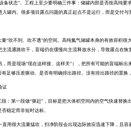
“设备状态”。工程上至少要明确三件事：储罐内部是否按高纯要
进入罐内。很多项目露点问题的真正起点不是运行，而是交付与安
大量“吹不到、吹不透”的空间。高纯氮气储罐本身的有效容积很
把主流通路吹干，盲端仍在缓慢向主流释放水分，导致露点在恢
纸，而是现场“现在这样接、这样关”），把所有可能的盲端标出
否有足够压差驱动、是否有明确排出路径。没有排出路径的置换，
验证
三段：第一段做“驱赶”，目标是把大体积空间内的空气快速替换
是否稳定而非短时达标。
一直用很大流量猛吹，扫净阶段会出现边际效应迅速下降，且容