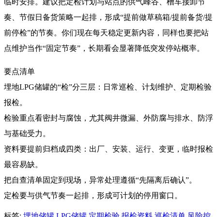
临时安排。建议把定检计划与站点的供气峰谷、槽车接卸节
奏、节假日备货策略一起排，形成“提前做草稿箱/提前备货/提
前停检”的节奏。你们现在每天稳定更新内容，同样也要把站
点维护当作“固定节奏”，长期看会显著降低突发停站概率。
要点清单
埋地LPG储罐的“检”分三层：日常巡检、计划维护、定期检验
报检。
检验重点看密封与腐蚀，尤其阀井微漏、外防腐与排水、防浮
与基础受力。
资料要提前归档成四类：出厂、安装、运行、变更，临时报检
最容易缺。
把自查清单固定到现场，异常处理遵循“先隔离后确认”。
定检要与供气节奏一起排，形成可计划的停用窗口。
标签:
埋地储罐
LPG储罐
定期检验
报检资料
巡检清单
风险控