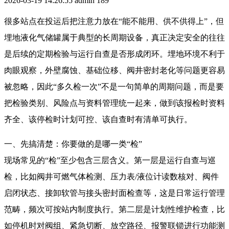
2026-03-19 14:26:55
admin
189
很多站点在投运后把注意力放在“能不能用、供不供得上”，但
埋地液化气储罐属于典型的长周期设备，真正决定安全的往往
是后续的定期检验与运行自查是否形成闭环。埋地环境不利于
肉眼观察，外壁腐蚀、基础位移、阀井密封老化等问题更容易
被忽略，因此“多久检一次”不是一句简单的周期问题，而是要
把检验类别、风险点与资料管理统一起来，做到该报检时资料
齐全、该停检时计划可控、该自查时有清单可执行。
一、先搞清楚：你要做的是哪一类“检”
现场常见的“检”至少包含三层含义。第一层是运行自查与巡
检，比如阀井可燃气体检测、压力表/液位计读数核对、阀件
启闭状态、接卸软管与接头密封面检查等，这是日常运行管理
范畴，频次可按站内制度执行。第二层是计划性维护检查，比
如停机时对阀组、紧急切断、放空路径、报警联锁进行功能测