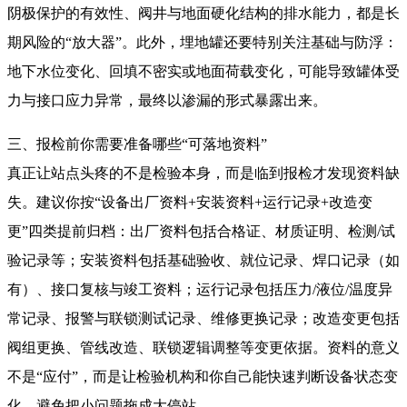
阴极保护的有效性、阀井与地面硬化结构的排水能力，都是长
期风险的“放大器”。此外，埋地罐还要特别关注基础与防浮：
地下水位变化、回填不密实或地面荷载变化，可能导致罐体受
力与接口应力异常，最终以渗漏的形式暴露出来。
三、报检前你需要准备哪些“可落地资料”
真正让站点头疼的不是检验本身，而是临到报检才发现资料缺
失。建议你按“设备出厂资料+安装资料+运行记录+改造变
更”四类提前归档：出厂资料包括合格证、材质证明、检测/试
验记录等；安装资料包括基础验收、就位记录、焊口记录（如
有）、接口复核与竣工资料；运行记录包括压力/液位/温度异
常记录、报警与联锁测试记录、维修更换记录；改造变更包括
阀组更换、管线改造、联锁逻辑调整等变更依据。资料的意义
不是“应付”，而是让检验机构和你自己能快速判断设备状态变
化，避免把小问题拖成大停站。