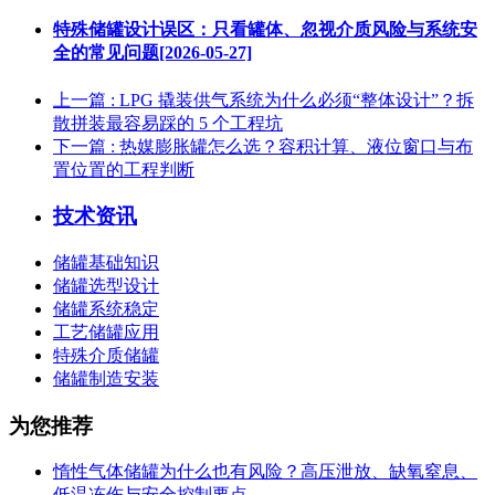
特殊储罐设计误区：只看罐体、忽视介质风险与系统安
全的常见问题[2026-05-27]
上一篇
: LPG 撬装供气系统为什么必须“整体设计”？拆
散拼装最容易踩的 5 个工程坑
下一篇
: 热媒膨胀罐怎么选？容积计算、液位窗口与布
置位置的工程判断
技术资讯
储罐基础知识
储罐选型设计
储罐系统稳定
工艺储罐应用
特殊介质储罐
储罐制造安装
为您推荐
惰性气体储罐为什么也有风险？高压泄放、缺氧窒息、
低温冻伤与安全控制要点