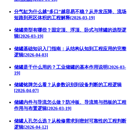
分气缸为什么越“多口”越容易不稳？从并发压降、流场
短路到死区体积的工程解释[2026-03-19]
储罐类型有哪些？固定顶、浮顶、卧式与球罐的选型逻
辑[2026-03-19]
储罐基础知识入门指南：从结构认知到工程应用的完整
逻辑[2026-04-03]
储罐是干什么用的？工业储罐的基本作用说明[2026-03-
19]
储罐铭牌怎么看？从参数识别到设备判断的工程逻辑
[2026-04-07]
储罐内件与导流怎么做？防冲板、导流筒与挡板的工程
作用与布置逻辑[2026-03-19]
储罐人孔怎么选？从检修需求到密封可靠性的工程判断
逻辑[2026-04-12]